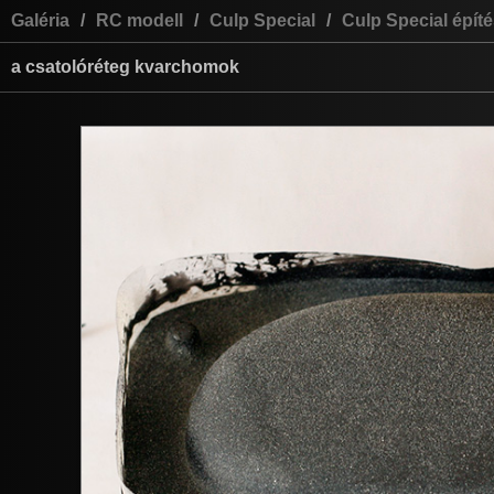
Galéria
/
RC modell
/
Culp Special
/
Culp Special épít
a csatolóréteg kvarchomok
szó
ajá
User: