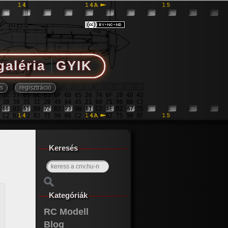
galéria
GYIK
Keresés
Kategóriák
RC Modell
Blog