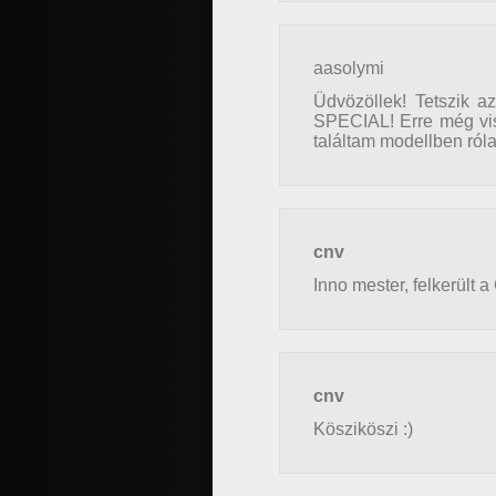
aasolymi
Üdvözöllek! Tetszik a
SPECIAL! Erre még vis
találtam modellben ról
cnv
Inno mester, felkerült 
cnv
Kösziköszi :)