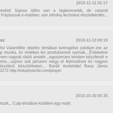
2010-11-11 02:17
sést! Sajnos idõm van a legkevesebb, de valamit
 Folytassuk e-mailben, van néhány technikai részletkérdés...
ész
2010-11-10 09:19
/is/ Valamiféle objeltiv témában keresgélve jutottam ere az
zép munka, és érdekes kis produktumok vannak....Érdekelne
 nem vagyok rádió amatör....egyszerüen kérdem készítenél e
mra....sajnos sok pénzem megy el fejlesztésre és nagyon
esztésû készülékeket.... Baráti tisztelettel Basa János
272 http://rotophoto3d.com/player
2010-10-30 00:35
tszik... Culp témában küldtem egy mailt.