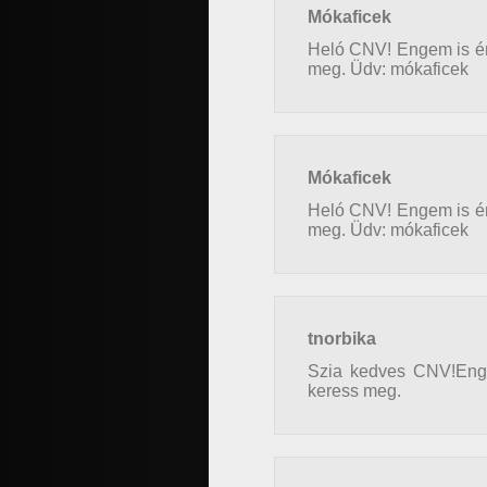
Mókaficek
Heló CNV! Engem is érd
meg. Üdv: mókaficek
Mókaficek
Heló CNV! Engem is érd
meg. Üdv: mókaficek
tnorbika
Szia kedves CNV!Enge
keress meg.