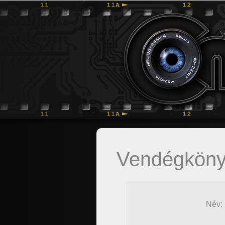
Vendégkön
Név: