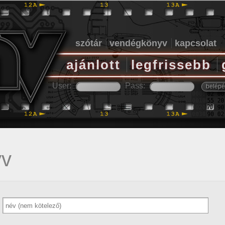
szótár
vendégkönyv
kapcsolat
ajánlott
legfrissebb
User:
Pass:
yv