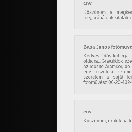
cnv
Köszönöm a megkere
megpróbálunk kitalálni.
Basa János fotómûv
Kedves fotós kollega! 
oldalra...Gratulálok s
az idõzitõ áramkör, de
egy készüléket számo
szeretem a saját fejl
fotómûvész 06-20-432-0
cnv
Köszönöm, örülök ha te