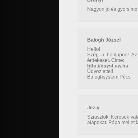
Nagyon jó és gyors moto
Balogh József
Hello!
Szép a honlapod! Az
érdekeset. Címe:
http://bsyst.uw.hu
Üdvözlettel!
Baloghsystem Pécs
Jez-y
Sziasztok! Keresek vala
alapokat. Pápa mellet 