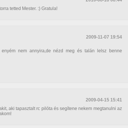
rra tetted Mester. :) Gratula!
2009-11-07 19:54
 enyém nem annyira,de nézd meg és talán lelsz benne
2009-04-15 15:41
kit, aki tapasztalt rc pilóta és segítene nekem megtanulni az
lakom!