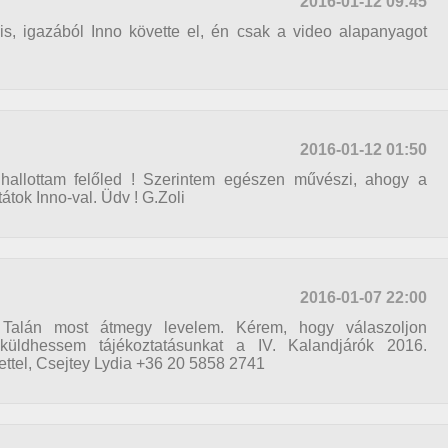
2016-01-12 09:45
is, igazából Inno követte el, én csak a video alapanyagot
2016-01-12 01:50
hallottam felőled ! Szerintem egészen művészi, ahogy a
tok Inno-val. Üdv ! G.Zoli
2016-01-07 22:00
! Talán most átmegy levelem. Kérem, hogy válaszoljon
küldhessem tájékoztatásunkat a IV. Kalandjárók 2016.
ettel, Csejtey Lydia +36 20 5858 2741