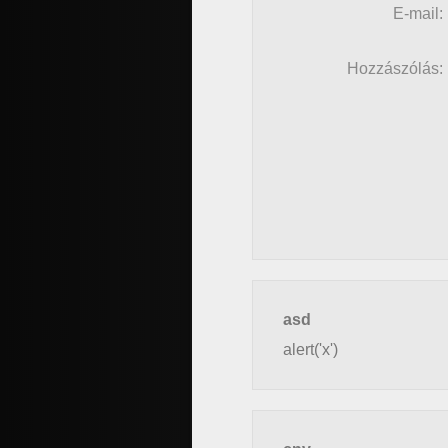
E-mail:
Hozzászólás:
asd
alert('x')