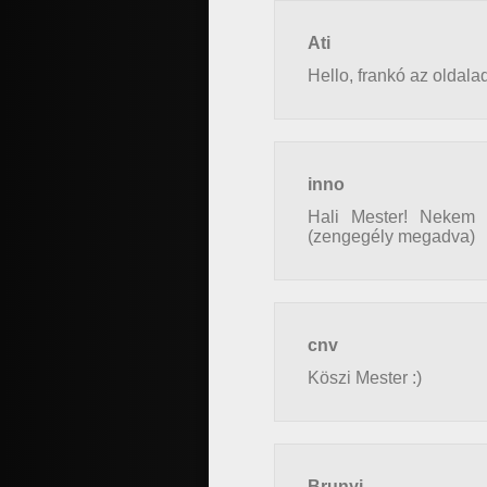
Ati
Hello, frankó az oldala
inno
Hali Mester! Nekem n
(zengegély megadva)
cnv
Köszi Mester :)
Brunyi