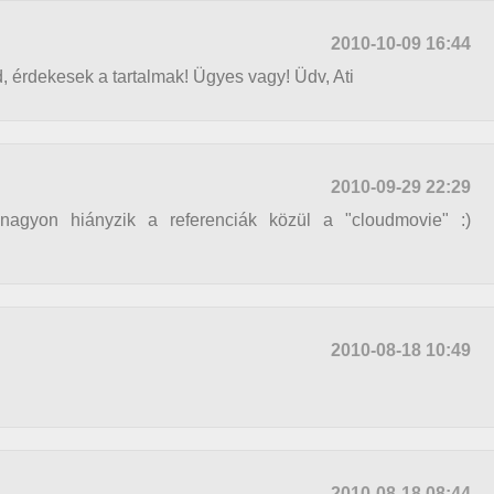
2010-10-09 16:44
d, érdekesek a tartalmak! Ügyes vagy! Üdv, Ati
2010-09-29 22:29
agyon hiányzik a referenciák közül a "cloudmovie" :)
2010-08-18 10:49
2010-08-18 08:44