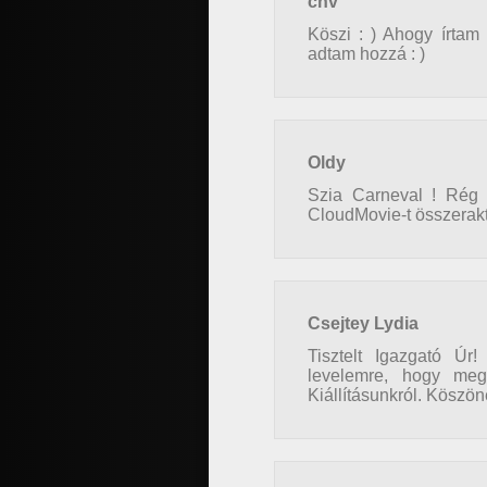
cnv
Köszi : ) Ahogy írtam 
adtam hozzá : )
Oldy
Szia Carneval ! Rég 
CloudMovie-t összeraktá
Csejtey Lydia
Tisztelt Igazgató Úr
levelemre, hogy meg
Kiállításunkról. Köszön