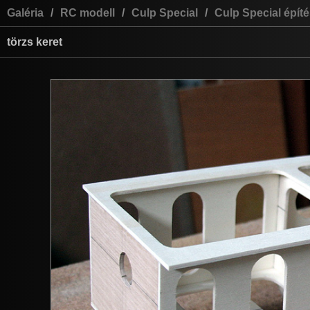
Galéria
/
RC modell
/
Culp Special
/
Culp Special épít
törzs keret
szó
ajá
User: