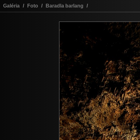
Galéria
/
Foto
/
Baradla barlang
/
szó
ajá
User: