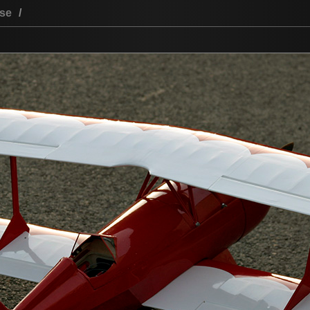
ése
/
szótár
vendégkönyv
kapcsolat
ajánlott
legfrissebb
User:
Pass: