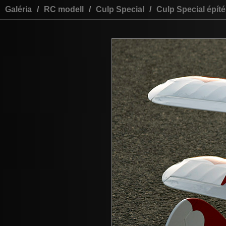
Galéria
/
RC modell
/
Culp Special
/
Culp Special épít