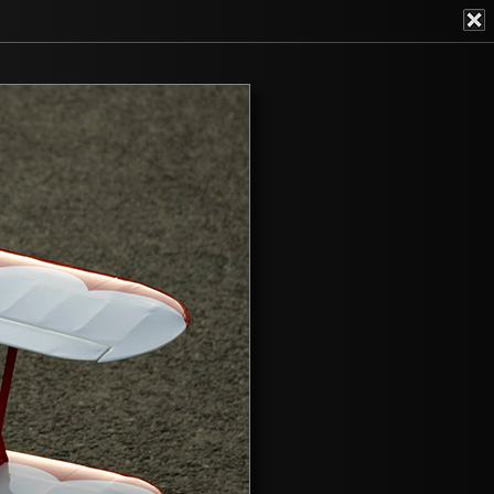
galéria
GYIK