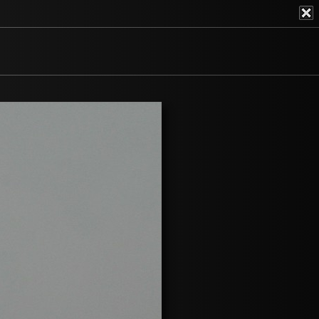
galéria
GYIK