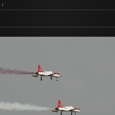
/
szótár
vendégkönyv
kapcsolat
ajánlott
legfrissebb
User:
Pass: