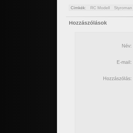
Címkék:
RC Modell
Styroman
Hozzászólások
Név:
E-mail:
Hozzászólás: