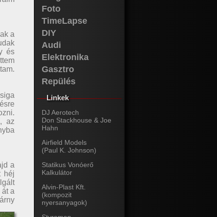
Foto
TimeLapse
DIY
sak a
rudak
Audi
y és
Elektronika
ttem
Gasztro
ttam.
Repülés
siga
Linkek
sésre
ozni.
DJ Aerotech
Don Stackhouse & Joe
, az
Hahn
ányba
Airfield Models
(Paul K. Johnson)
ajd a
Statikus Vonóerő
Kalkulátor
 héj
gált
Alvin-Plast Kft.
 át a
(kompozit
zárny
nyersanyagok)