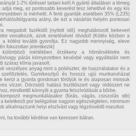
rányát 1-2% tûréssel tartani kell! A gyártó általában a tömeg
yt adja meg, ez pontosabb keverést tesz lehetõvé és egy kis
önnyebben is mérhetõ. A fenti gyanták esetében 35% (L235)
térhálósító/gyanta arány, de ezt a vásárlás helyén pontosan
i.
ra megadott fazékidõ (nyitott idõ) meghatározott bekevert
tre vonatkozik, azok emelésével rövidül! (Kötés közben a
 a kötést tovább gyorsítja. Ez nagyobb mennyiség, eleve
n fokozottan jelentkezik)
különbözõ mértékben érzékeny a hõmérsékletre és
 és/vagy párás környezetben kevésbé vagy egyáltalán nem
ti száraz klíma javasolt.
bé veszélyes anyag mint a poliészter, de használatakor és a
a szellõztetés. Gumikesztyû és hosszú ujjú munkaruházat
re kerül a gyanta gondosan töröljük le és alaposan mossuk
s vízzel. Dörzsölõ hatású tisztítószert vagy oldószert ne
oz, mindkettõ könnyíti a gyanta felszívódását a bõrbe.
kompozit megmunkálásakor (fúrás, vágás, csiszolás stb)
y a keletkezõ por belégzése nagyon egészségtelen, minimum
bb alkalmazzunk helyi elszívást vagy légzésvédõ maszkot.
i, ha további kérdése van keressen bátran.