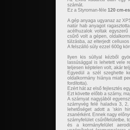
számát.
Ez a Styroman-féle
120 cm-es 
A gép anyaga ugyanaz az XPS 
natúr hab anyagot ragasztotta
acélhuzalok voltak egyszerű
csűrő volt a gépen, oldalkor
túlzásba, az elterjedt celluxo
A felszálló súly ezzel 600g körü
Ilyen kis súllyal kézből gyö
lassúsággal is lehetett vele 
teljesen képtelen volt, akár te
Egyedül a szél szeghette k
oldalkormány hiánya miatt ped
fordította).
Ezért hát az első fejlesztés eg
Ezt követte előbb a szárny, ma
A szárnyat nagyjából egyenszi
szárnyvég felé haladva 3, 2,
lehetőséget adott a 'skin h
zsanérként. Ennek nagy előnye
szárnyfelület csűrőfelületbe,
és a kormányfelület aerod