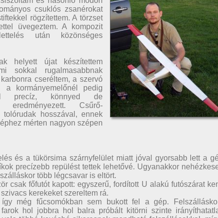
csiszoltam és hasonló módon
yományos csuklós zsanérokat
ftekkel rögzítettem. A törzset
ttel üvegeztem. A kompozit
glettelés után közönséges
k helyett újat készítettem
ami sokkal rugalmasabbnak
t karbonra cseréltem, a szervó
l a kormányemelőnél pedig
vül precíz, könnyed de
t eredményezett. Csűrő-
 a tolórudak hosszával, ennek
géphez mérten nagyon szépen
lés és a tükörsima szárnyfelület miatt jóval gyorsabb lett a g
kok precízebb repülést tettek lehetővé. Ugyanakkor nehézkes
eszálláskor több légcsavar is eltört.
ször csak főfutót kapott: egyszerű, fordított U alakú futószárat k
szivacs kerekeket szereltem rá.
, így még fűcsomókban sem bukott fel a gép. Felszállásko
farok hol jobbra hol balra próbált kitörni szinte irányíthatatl