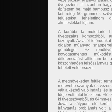
vezérsíkokat áramvonalasra 
üvegeztem, itt azonban hag
építettem be, majd bambusz sti
két réteg 50 grammos szöve
felületeket leheletfinom 
akrilfestékkel fújtam.
A korábbi fa motortartó ba
üvegszálas kompozitból, 
bizonyult. Az acél tolórudaka
oldalon műanyag snapperre
gömbfejjel. Ez rendkí
kotyogásmentes működés
differenciálást állítottam be
köszönhetően felsőszárnyas 
lehetett vele orsózni.
A megnövekedett felületi terhe
merevebb szárnyak és vezérsí
vált a kézből való indítás, és l
Ideje volt futót készíteni. Elő
ki üvegszövetből, és 64mm-es 
Jóval a súlypont elé került
iránytartás problámás volt, a 