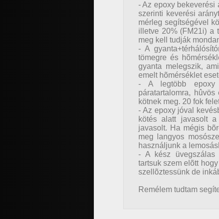
- Az epoxy bekeverési a
szerinti keverési arán
mérleg segítségével k
illetve 20% (FM21i) a 
meg kell tudják mondan
- A gyanta+térhálósító
tömegre és hõmérsékle
gyanta melegszik, ami
emelt hõmérséklet eseté
- A legtöbb epoxy 
páratartalomra, hûvös
kötnek meg. 20 fok felet
- Az epoxy jóval kevés
kötés alatt javasolt 
javasolt. Ha mégis bõ
meg langyos mosószere
használjunk a lemosásh
- A kész üvegszálas 
tartsuk szem elõtt hog
szellõztessünk de inká
Remélem tudtam segíten