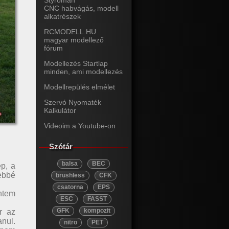
Styroman
CNC habvágás, modell
alkatrészek
RCMODELL.HU
magyar modellező
fórum
Modellezés Startlap
minden, ami modellezés
Modellrepülés elmélet
Szervó Nyomaték
Kalkulátor
Videoim a Youtube-on
Szótár
balsa
BEC
ép, a
ebbé
brushless
CFK
csatorna
EPS
entem
ESC
FASST
GFK
kompozit
r az
anul.
nitro
PET