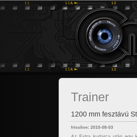
Trainer
1200 mm fesztávú St
frissítve: 2010-08-03
Az Extra kudarca után egy k