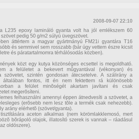
2008-09-07 22:10
ta L235 epoxy lamináló gyanta volt ha jól emlékszem 60
a szövet pedig 50 g/m2 súlyú üvegszövet.
tében áttértem a magyar gyártmányú FM21i gyantára T16
lcsóbb és semmivel sem rosszabb (bár úgy vettem észre kicsit
etre és páratartalmomra térhálósodás közben).
lmények közt egy kutya közönséges ecsettel is megoldható.
lem a felületet a bekevert mûgyantával (vékonyan) és
 szövetet, szintén gondosan átecsetelve. A szálirány a
 általában fontos, itt én nem fektettem rá különösebb
sorban a felület minõségét akartam javítani és csak
etet megerõsíteni.
emes felhasználni amennyi éppen átnedvesíti a szövetet, a
elesleges (erõsebb nem lesz tõle a termék csak nehezebb).
y arány elérhetõ (szövet/gyanta).
tisztítására aceton alkalmas (nem körömlakklemosó, mert
özõ bõrápoló olajok, illatosító szerek is vannak – ráadásul
az oldószere).