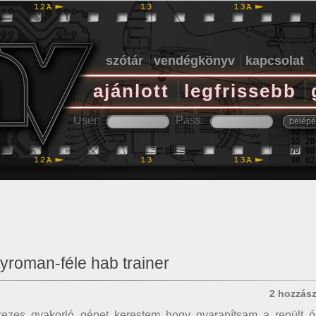
szótár
vendégkönyv
kapcsolat
ajánlott
legfrissebb
User:
Pass:
yroman-féle hab trainer
2 hozzás
ezes gyakorló gépet kerestem hogy gyarapítsam a repült ó