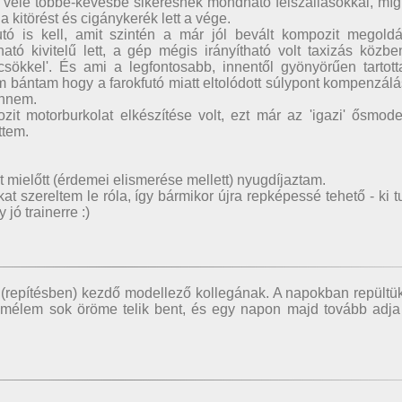
em vele többé-kevésbé sikeresnek mondható felszállásokkal, m
kitörést és cigánykerék lett a vége.
utó is kell, amit szintén a már jól bevált kompozit megoldá
tó kivitelű lett, a gép mégis irányítható volt taxizás közbe
ccsökkel'. És ami a legfontosabb, innentől gyönyörűen tartot
em bántam hogy a farokfutó miatt eltolódott súlypont kompenzál
tennem.
zit motorburkolat elkészítése volt, ezt már az 'igazi' ősmode
ttem.
lt mielőtt (érdemei elismerése mellett) nyugdíjaztam.
at szereltem le róla, így bármikor újra repképessé tehető - ki t
ó trainerre :)
 (repítésben) kezdő modellező kollegának. A napokban repültü
emélem sok öröme telik bent, és egy napon majd tovább adja