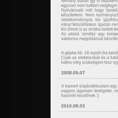
Néhány startot így is repült
egyszer nem tudtam megfogni a 
Nyilvánvaló volt hogy farokf
készítettem. Nem kormányozha
oldalkormánnyal, kis 'gázfrö
irányt felszálláskor. Igazán n
kis ólmot is az orrába kellett 
Az utolsó 'simítás' egy kompo
sablonos megoldással készíte
A gépbe kb. 16 repült óra kerü
Csak az elektronikát és a futók
hátha még szükségem lesz egy j
2008.05.07
A trainert elajándékoztam egy
nagyon ügyesen terelgette, r
hasonló kezdőnek :)
2010.08.03