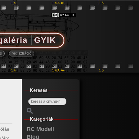
galéria
GYIK
Keresés
Kategóriák
RC Modell
zólás
Blog
ráim