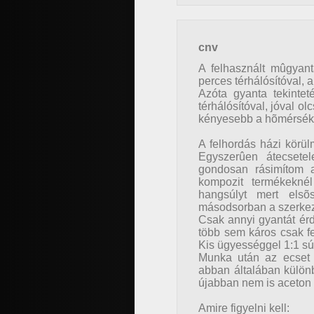
cnv
A felhasznált mûgyan
perces térhálósítóval, 
Azóta gyanta tekinte
térhálósítóval, jóval o
kényesebb a hõmérsékl
A felhordás házi körü
Egyszerûen átecsete
gondosan rásimítom a
kompozit termékeknél
hangsúlyt mert elsõ
másodsorban a szerkez
Csak annyi gyantát érd
több sem káros csak f
Kis ügyességgel 1:1 súl
Munka után az ecset 
abban általában különb
újabban nem is aceton 
Amire figyelni kell: