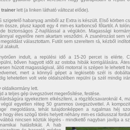
trainer
lett (a linken látható változat előde).
szigetelő habanyag amiből az Extra is készült. Első körben c
m össze, plusz kapott egy 4 mm-es karboncső főtartót. A toló
 de biztonságos Z-hajlítással a végükön. Magassági kormán
mánnyal egyelőre nem akartam vesződni. A zsanérozást sem vi
s megoldást választottam. Futót sem szereltem rá, kézből indíto
l alakult.
nyörűen indult, a repülési idő a 15-20 percet is elérte. C
repülni, bőven hagyott időt az ostoba hibák korrigálására. Áte
ljesen húzott magasságival, álló motorral is szépen le lehetett h
edvemet, mert a könnyű gépet a legkisebb szél is dobálta
ig lehetetlen volt vele oldalszélben repülni (a szél mindig ir
y oldalkormány lett.
jd a teljes gép üvegszövet megerősítése, festése.
lárdságúra igyekeztem elkészíteni, a rögzítőcsavaroknál 4, m
 végül egyetlen réteg 50 grammos üvegszövettel. A kompozit
inge' megoldásra, tehát tulajdonképpen a rugalmas héj szol
 hogy éles szögű törés helyett néhány mm-es rádiusszal fordul
 továbbá nincsen köztük légrés - mindkettő nagyban javítja a s
inamikai hatásfokát.
A hab