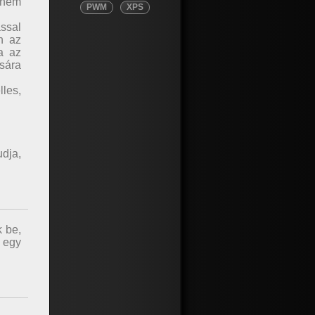
ígnem
PWM
XPS
ssal
n az
ta az
ására
lles,
udja,
k be,
 egy