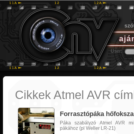
szó
ajá
User:
Cikkek Atmel AVR cím
Forrasztópáka hőfoksza
Páka szabályzó Atmel AVR mikro
pákához (pl Weller LR-21)