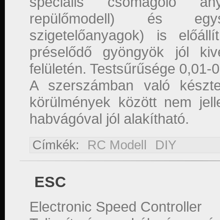
speciális csomagoló a
repülőmodell) és eg
szigetelőanyagok) is előál
préselődő gyöngyök jól ki
felületén. Testsűrűsége 0,01-0
A szerszámban való készte
körülmények között nem jell
habvágóval jól alakítható.
Címkék:
RC Modell
DIY
ESC
Electronic Speed Controller