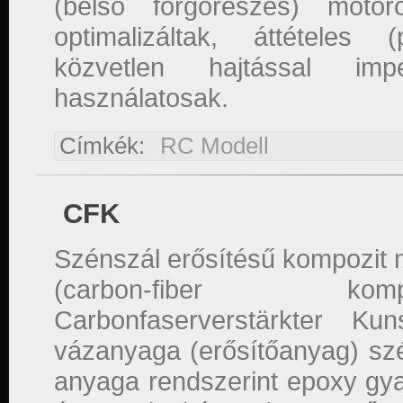
(belső forgórészes) motor
optimalizáltak, áttételes 
közvetlen hajtással imp
használatosak.
Címkék:
RC Modell
CFK
Szénszál erősítésű kompozit
(carbon-fiber k
Carbonfaserverstärkter Ku
vázanyaga (erősítőanyag) szé
anyaga rendszerint epoxy gy