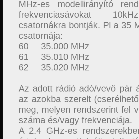
MHz-es modellirányító ren
frekvenciasávokat 10kHz
csatornákra bontják. Pl a 35
csatornája:
60 35.000 MHz
61 35.010 MHz
62 35.020 MHz
Az adott rádió adó/vevő pár á
az azokba szerelt (cserélhető
meg, melyen rendszerint fel v
száma és/vagy frekvenciája.
A 2.4 GHz-es rendszerekbe