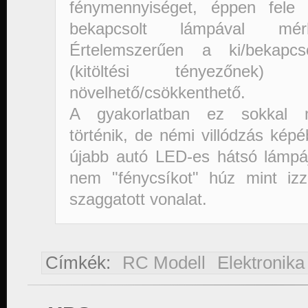
fénymennyiséget, éppen fele
bekapcsolt lámpával mér
Értelemszerűen a ki/bekapcs
(kitöltési tényezőnek) 
növelhető/csökkenthető.
A gyakorlatban ez sokkal m
történik, de némi villódzás kép
újabb autó LED-es hátsó lámpáj
nem "fénycsíkot" húz mint iz
szaggatott vonalat.
Címkék:
RC Modell
Elektronika