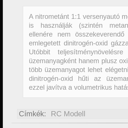
A nitrometánt 1:1 versenyautó 
is használják (szintén metan
ellenére nem összekeverendő 
emlegetett dinitrogén-oxid gázz
Utóbbit teljesítménynövelés
üzemanyagként hanem plusz oxigé
több üzemanyagot lehet elégetni
dinitrogén-oxid hűti az üzema
ezzel javítva a volumetrikus hatá
Címkék:
RC Modell