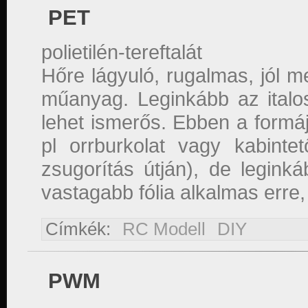
PET
polietilén-tereftalát
Hőre lágyuló, rugalmas, jól m
műanyag. Leginkább az italo
lehet ismerős. Ebben a formáj
pl orrburkolat vagy kabinte
zsugorítás útján), de legin
vastagabb fólia alkalmas erre
Címkék:
RC Modell
DIY
PWM