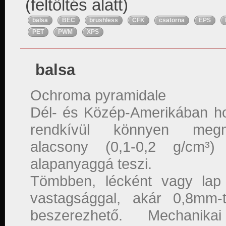
(feltöltés alatt)
balsa
BEC
brushless
CFK
csatorna
EPS
PET
PWM
XPS
balsa
Ochroma pyramidale
Dél- és Közép-Amerikában ho
rendkívül könnyen megmu
alacsony (0,1-0,2 g/cm³)
alapanyaggá teszi.
Tömbben, lécként vagy lap
vastagsággal, akár 0,8mm-
beszerezhető. Mechanika