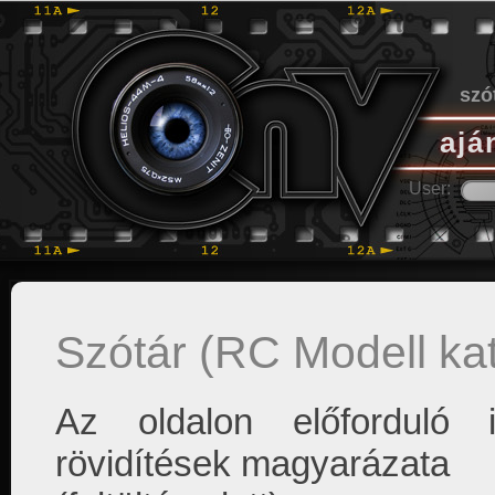
szó
ajá
User:
Szótár (RC Modell ka
Az oldalon előforduló
rövidítések magyarázata