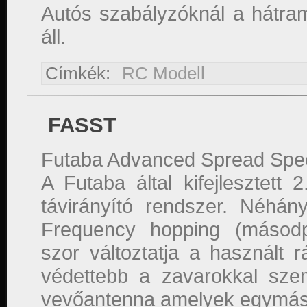
Autós szabályzóknál a hátra
áll.
Címkék:
RC Modell
FASST
Futaba Advanced Spread Spe
A Futaba által kifejlesztett 
távirányító rendszer. Néhán
Frequency hopping (másodp
szor változtatja a használt rá
védettebb a zavarokkal szem
vevőantenna amelyek egymáss