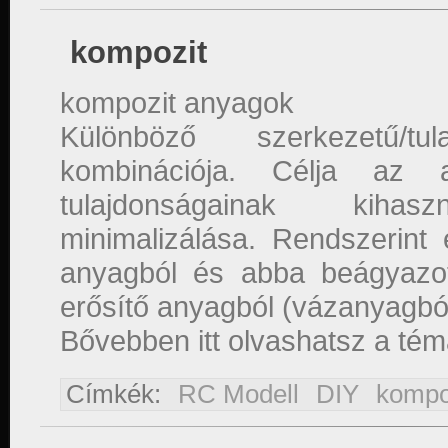
kompozit
kompozit anyagok
Különböző szerkezetű/tu
kombinációja. Célja az 
tulajdonságainak kihasz
minimalizálása. Rendszerint
anyagból és abba beágyazot
erősítő anyagból (vázanyagból)
Bővebben itt olvashatsz a tém
Címkék:
RC Modell
DIY
kompo