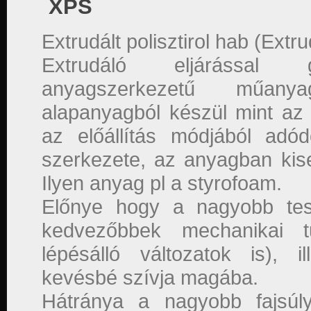
XPS
Extrudált polisztirol hab (Ext
Extrudáló eljárással gy
anyagszerkezetű műan
alapanyagból készül mint a
az előállítás módjából adó
szerkezete, az anyagban kis
Ilyen anyag pl a styrofoam.
Előnye hogy a nagyobb tes
kedvezőbbek mechanikai tu
lépésálló változatok is), 
kevésbé szívja magába.
Hátránya a nagyobb fajsúly