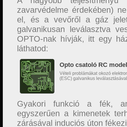
A nagyobb teljesítményű
zavarvédelme érdekében) n
el, és a vevőről a gáz jele
galvanikusan leválasztva ve
OPTO-nak hívják, itt egy há
láthatod:
Opto csatoló RC model
Vételi problámákat okozó elektr
(ESC) galvanikus leválasztásáva
Gyakori funkció a fék, a
egyszerűen a kimenetek terh
zárásával induciós úton fékezi