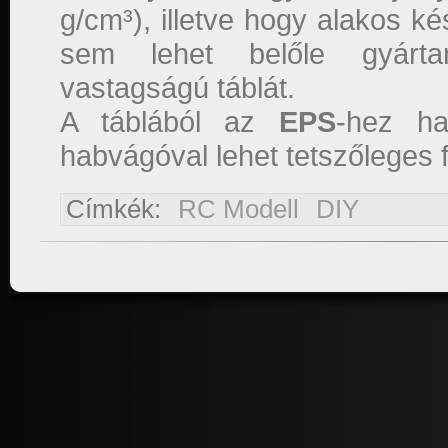
g/cm³), illetve hogy alakos k
sem lehet belőle gyártan
vastagságú táblát.
A táblából az
EPS
-hez ha
habvágóval lehet tetszőleges f
Címkék:
RC Modell
DIY