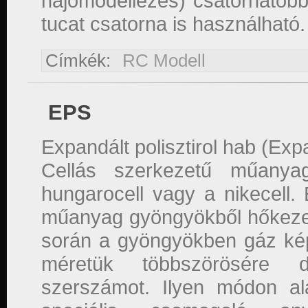
hajómodellezés) csatornatöb
tucat csatorna is használható.
Címkék:
RC Modell
EPS
Expandált polisztirol hab (Ex
Cellás szerkezetű műany
hungarocell vagy a nikecell. 
műanyag gyöngyökből hőkezel
során a gyöngyökben gáz képz
méretük többszörösére d
szerszámot. Ilyen módon al