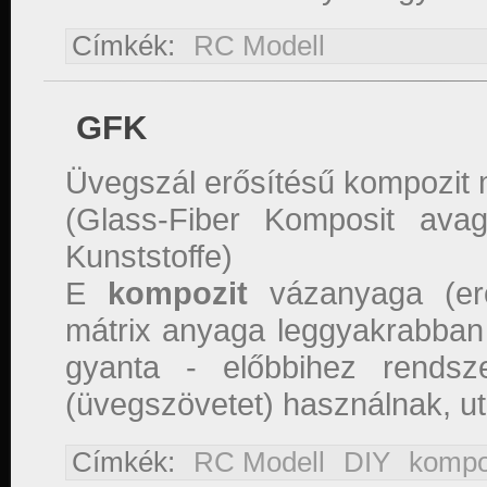
Címkék:
RC Modell
GFK
Üvegszál erősítésű kompozit
(Glass-Fiber Komposit avag
Kunststoffe)
E
kompozit
vázanyaga (erő
mátrix anyaga leggyakrabban
gyanta - előbbihez rendsze
(üvegszövetet) használnak, u
Címkék:
RC Modell
DIY
kompo