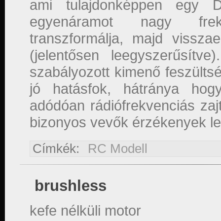
ami tulajdonképpen egy 
egyenáramot nagy frekv
transzformálja, majd visszae
(jelentősen leegyszerűsítv
szabályozott kimenő feszültsé
jó hatásfok, hátránya hog
adódóan rádiófrekvenciás zajt
bizonyos vevők érzékenyek le
Címkék:
RC Modell
brushless
kefe nélküli motor