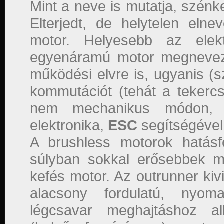
Mint a neve is mutatja, szénke
Elterjedt, de helytelen eln
motor. Helyesebb az elek
egyenáramú motor megnevez
működési elvre is, ugyanis (
kommutációt (tehát a tekercs
nem mechanikus módon, 
elektronika,
ESC
segítségével
A brushless motorok hatásf
súlyban sokkal erősebbek 
kefés motor. Az outrunner kivi
alacsony fordulatú, nyoma
légcsavar meghajtáshoz al