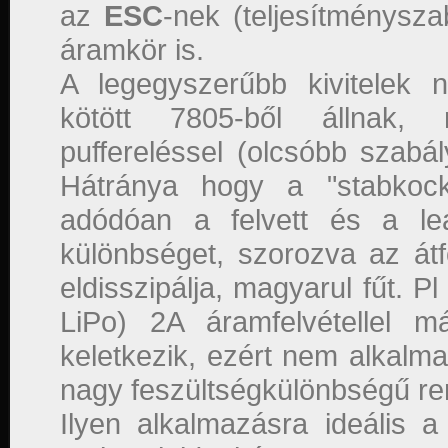
az
ESC
-nek (teljesítménysza
áramkör is.
A legegyszerűbb kivitelek
kötött 7805-ből állnak,
puffereléssel (olcsóbb szabál
Hátránya hogy a "stabkock
adódóan a felvett és a lea
különbséget, szorozva az át
eldisszipálja, magyarul fűt. P
LiPo) 2A áramfelvétellel
keletkezik, ezért nem alkal
nagy feszültségkülönbségű r
Ilyen alkalmazásra ideális