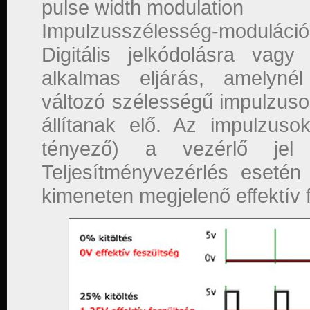
pulse width modulation
Impulzusszélesség-moduláció
Digitális jelkódolásra vagy 
alkalmas eljárás, amelynél
változó szélességű impulzusok
állítanak elő. Az impulzusok
tényező) a vezérlő jel a
Teljesítményvezérlés eseté
kimeneten megjelenő effektív 