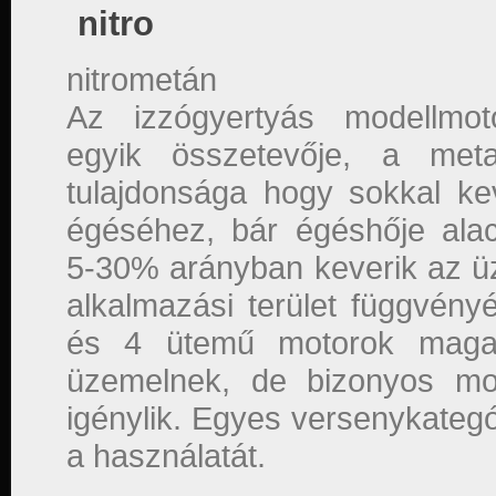
nitro
nitrometán
Az izzógyertyás modellmo
egyik összetevője, a meta
tulajdonsága hogy sokkal ke
égéséhez, bár égéshője ala
5-30% arányban keverik az 
alkalmazási terület függvényé
és 4 ütemű motorok magasa
üzemelnek, de bizonyos mo
igénylik. Egyes versenykategór
a használatát.