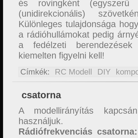
és rovingként (egyszerű
(unidirekcionális) szövetk
Különleges tulajdonsága hog
a rádióhullámokat pedig árnyé
a fedélzeti berendezések 
kiemelten figyelni kell!
Címkék:
RC Modell
DIY
kompo
csatorna
A modellirányítás kapcsán
használjuk.
Rádiófrekvenciás csatorna: