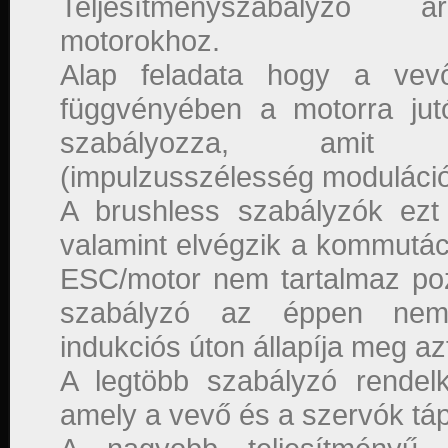
Teljesítményszabályzó 
motorokhoz.
Alap feladata hogy a vevő
függvényében a motorra jutó
szabályozza, amit
(impulzusszélesség moduláció)
A brushless szabályzók ezt 
valamint elvégzik a kommutáci
ESC/motor nem tartalmaz poz
szabályzó az éppen nem 
indukciós úton állapíja meg az
A legtöbb szabályzó rendel
amely a vevő és a szervók tápe