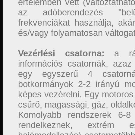
értelemben vett (változtatható
az adóberendezés "be
frekvenciákat használja, akár
és/vagy folyamatosan váltogat
Vezérlési csatorna:
a rádi
információs csatornák, azaz 
egy egyszerű 4 csatorn
botkormányok 2-2 irányú mo
képes vezérelni. Egy motoros 
csűrő, magassági, gáz, oldal
Komolyabb rendszerek 6-8 v
rendelkeznek, extrém e