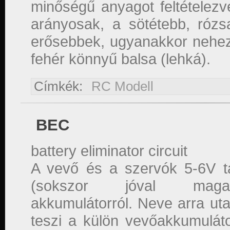
minőségű anyagot feltételezv
arányosak, a sötétebb, rózs
erősebbek, ugyanakkor nehez
fehér könnyű balsa (lehká).
Címkék:
RC Modell
BEC
battery eliminator circuit
A vevő és a szervók 5-6V táp
(sokszor jóval magas
akkumulátorról. Neve arra ut
teszi a külön vevőakkumulát